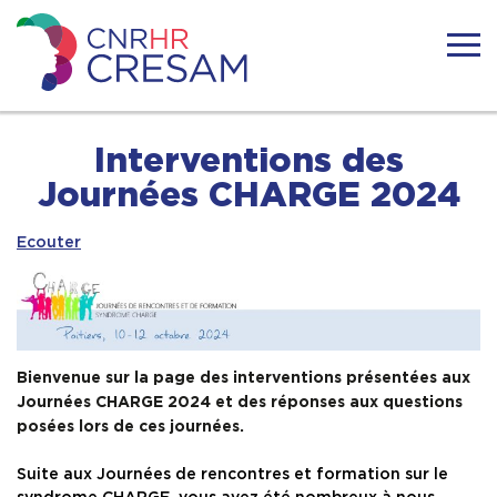
Skip
to
content
CRESAM
ACTUALITÉS
Interventions des
Journées CHARGE 2024
LE CRESAM
Ecouter
LA SURDICÉCITÉ
RESSOURCES
Bienvenue sur la page des interventions présentées aux
Journées CHARGE 2024 et des réponses aux questions
TÉMOIGNAGES
posées lors de ces journées.
Suite aux Journées de rencontres et formation sur le
FORMATIONS
syndrome CHARGE, vous avez été nombreux à nous