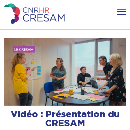
Skip
to
content
CRESAM
ACTUALITÉS
LE CRESAM
LA SURDICÉCITÉ
RESSOURCES
TÉMOIGNAGES
Vidéo : Présentation du
CRESAM
FORMATIONS