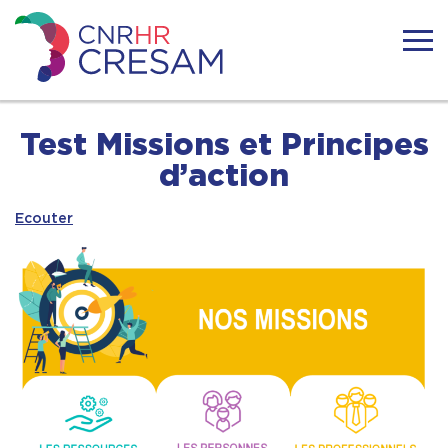
Skip
to
content
CRESAM
ACTUALITÉS
Test Missions et Principes
d’action
LE CRESAM
Ecouter
LA SURDICÉCITÉ
RESSOURCES
TÉMOIGNAGES
FORMATIONS