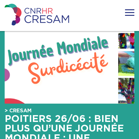
Skip
to
content
CRESAM
ACTUALITÉS
LE CRESAM
LA SURDICÉCITÉ
RESSOURCES
> CRESAM
TÉMOIGNAGES
POITIERS 26/06 : BIEN
PLUS QU’UNE JOURNÉE
FORMATIONS
MONDIALE : UNE