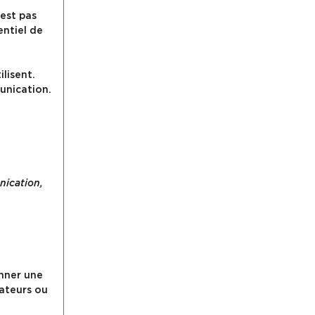
est pas
entiel de
lisent.
unication.
nication,
onner une
cateurs ou