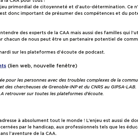
à la CAA pour tous !
eu primordial de citoyenneté et d’auto-détermination. Ce n’
 il est donc important de présumer des compétences et du pot
tendre des experts de la CAA mais aussi des familles qui l’uti
ar chacun de nous peut être un partenaire potentiel de comm
ardi sur les plateformes d’écoute de podcast.
(lien web, nouvelle fenêtre)
nts
rée pour les personnes avec des troubles complexes de la commu
 et des chercheuses de Grenoble-INP et du CNRS au GIPSA-LAB.
A retrouver sur toutes les plateformes d’écoute.
s’adresse à absolument tout le monde ! L’enjeu est aussi de d
ernées par le handicap, aux professionnels tels que les édu
dans l’aventure de la CAA.