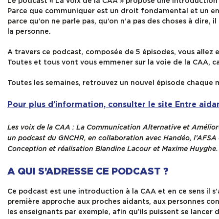
Le podcast « La voix de la CAA » propose une introduction 
Parce que communiquer est un droit fondamental et un enj
parce qu’on ne parle pas, qu’on n’a pas des choses à dire,
la personne.
A travers ce podcast, composée de 5 épisodes, vous allez en
Toutes et tous vont vous emmener sur la voie de la CAA, c
Toutes les semaines, retrouvez un nouvel épisode chaque m
Pour plus d’information, consulter le site Entre aida
Les voix de la CAA : La Communication Alternative et Amélio
un podcast du GNCHR, en collaboration avec Handéo, l’AFSA
Conception et réalisation Blandine Lacour et Maxime Huyghe. 
A QUI S’ADRESSE CE PODCAST ?
Ce podcast est une introduction à la CAA et en ce sens il 
première approche aux proches aidants, aux personnes conc
les enseignants par exemple, afin qu’ils puissent se lancer 