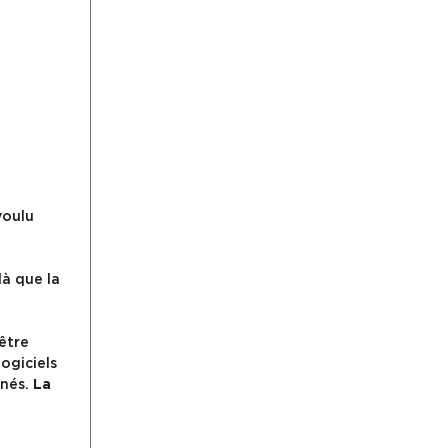
voulu
là que la
être
ogiciels
inés.
La