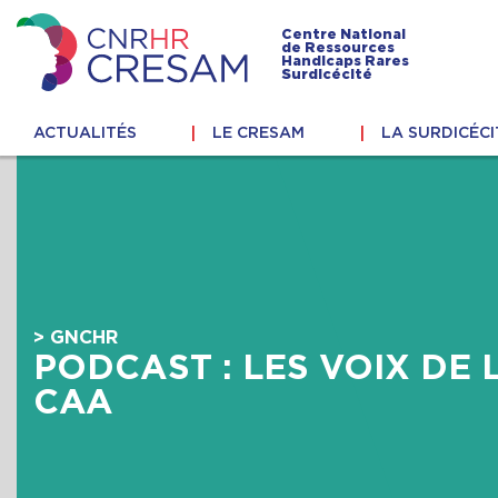
Skip
to
Centre National
de Ressources
content
Handicaps Rares
CRESAM
Surdicécité
ACTUALITÉS
LE CRESAM
LA SURDICÉCI
> GNCHR
PODCAST : LES VOIX DE 
CAA