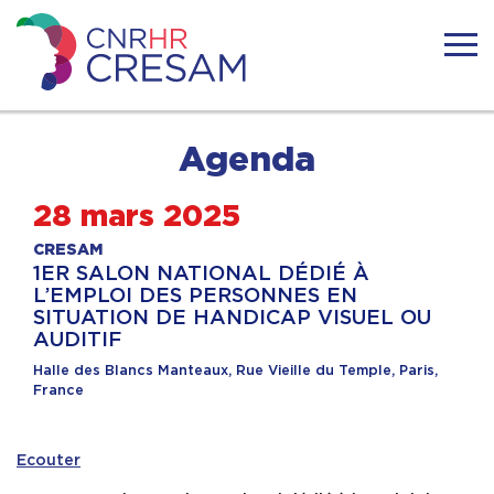
Skip
to
content
CRESAM
ACTUALITÉS
Agenda
LE CRESAM
28 mars 2025
CRESAM
1ER SALON NATIONAL DÉDIÉ À
LA SURDICÉCITÉ
L’EMPLOI DES PERSONNES EN
SITUATION DE HANDICAP VISUEL OU
AUDITIF
RESSOURCES
Halle des Blancs Manteaux, Rue Vieille du Temple, Paris,
France
TÉMOIGNAGES
Ecouter
FORMATIONS