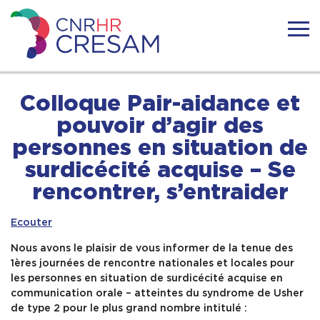
Skip
to
content
CRESAM
ACTUALITÉS
Colloque Pair-aidance et
pouvoir d’agir des
LE CRESAM
personnes en situation de
surdicécité acquise – Se
LA SURDICÉCITÉ
rencontrer, s’entraider
RESSOURCES
Ecouter
Nous avons le plaisir de vous informer de la tenue des
1ères journées de rencontre nationales et locales pour
TÉMOIGNAGES
les personnes en situation de surdicécité acquise en
communication orale – atteintes du syndrome de Usher
FORMATIONS
de type 2 pour le plus grand nombre intitulé :