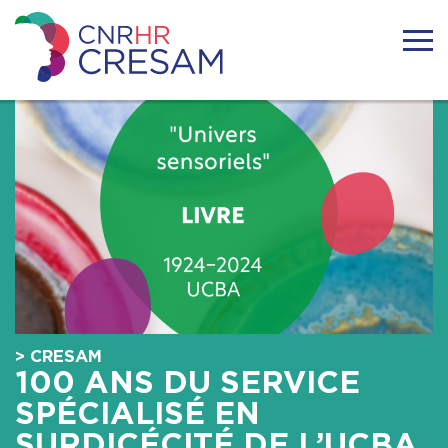
Skip
to
content
CRESAM
ACTUALITÉS
LE CRESAM
LA SURDICÉCITÉ
RESSOURCES
> CRESAM
TÉMOIGNAGES
100 ANS DU SERVICE
SPÉCIALISÉ EN
FORMATIONS
SURDICÉCITÉ DE L’UCBA